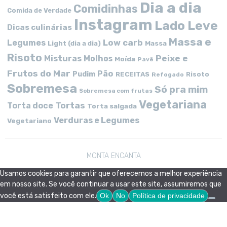
Dia a dia
Comidinhas
Comida de Verdade
Instagram
Lado Leve
Dicas culinárias
Massa e
Low carb
Legumes
Massa
Light (dia a dia)
Risoto
Peixe e
Misturas
Molhos
Moída
Pavê
Frutos do Mar
Pão
Pudim
RECEITAS
Risoto
Refogado
Sobremesa
Só pra mim
Sobremesa com frutas
Vegetariana
Tortas
Torta doce
Torta salgada
Verduras e Legumes
Vegetariano
MONTA ENCANTA
Usamos cookies para garantir que oferecemos a melhor experiência
em nosso site. Se você continuar a usar este site, assumiremos que
você está satisfeito com ele.
Ok
No
Política de privacidade