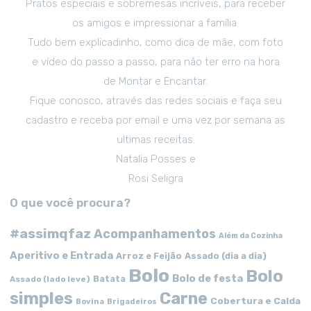
Pratos especiais e sobremesas incríveis, para receber
os amigos e impressionar a família.
Tudo bem explicadinho, como dica de mãe, com foto
e vídeo do passo a passo, para não ter erro na hora
de Montar e Encantar.
Fique conosco, através das redes sociais e faça seu
cadastro e receba por email e uma vez por semana as
ultimas receitas.
Natalia Posses e
Rosi Seligra
O que você procura?
#assimqfaz
Acompanhamentos
Além da Cozinha
Aperitivo e Entrada
Arroz e Feijão
Assado (dia a dia)
Bolo
Bolo
Bolo de festa
Batata
Assado (lado leve)
simples
Carne
Cobertura e Calda
Bovina
Brigadeiros