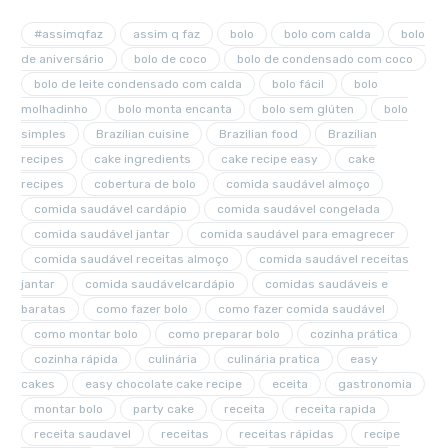
#assimqfaz
assim q faz
bolo
bolo com calda
bolo
de aniversário
bolo de coco
bolo de condensado com coco
bolo de leite condensado com calda
bolo fácil
bolo
molhadinho
bolo monta encanta
bolo sem glúten
bolo
simples
Brazilian cuisine
Brazilian food
Brazilian
recipes
cake ingredients
cake recipe easy
cake
recipes
cobertura de bolo
comida saudável almoço
comida saudável cardápio
comida saudável congelada
comida saudável jantar
comida saudável para emagrecer
comida saudável receitas almoço
comida saudável receitas
jantar
comida saudávelcardápio
comidas saudáveis e
baratas
como fazer bolo
como fazer comida saudável
como montar bolo
como preparar bolo
cozinha prática
cozinha rápida
culinária
culinária pratica
easy
cakes
easy chocolate cake recipe
eceita
gastronomia
montar bolo
party cake
receita
receita rapida
receita saudavel
receitas
receitas rápidas
recipe