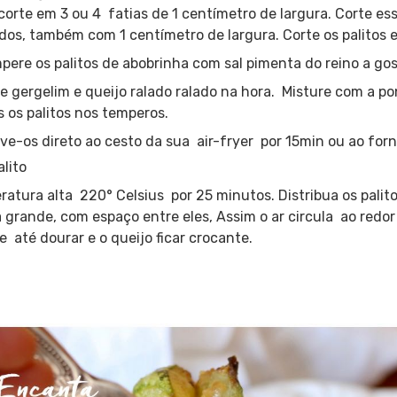
orte em 3 ou 4 fatias de 1 centímetro de largura. Corte es
dos, também com 1 centímetro de largura. Corte os palitos 
ere os palitos de abobrinha com sal pimenta do reino a gos
de gergelim e queijo ralado ralado na hora. Misture com a p
s os palitos nos temperos.
ve-os direto ao cesto da sua air-fryer por 15min ou ao for
atura alta 220° Celsius por 25 minutos. Distribua os palit
 grande, com espaço entre eles, Assim o ar circula ao redor
e até dourar e o queijo ficar crocante.