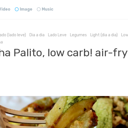
Video
Image
Music
ado (lado leve)
Dia a dia
Lado Leve
Legumes
Light (dia a dia)
Low
na
a Palito, low carb! air-fr