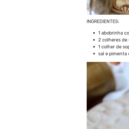
INGREDIENTES:
1 abobrinha c
2 colheres de 
1 colher de so
sal e pimenta 