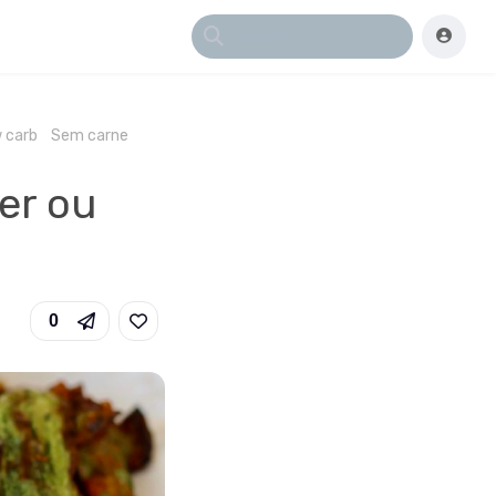
 carb
Sem carne
yer ou
0