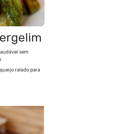
gergelim
 saudável sem
.
queijo ralado para