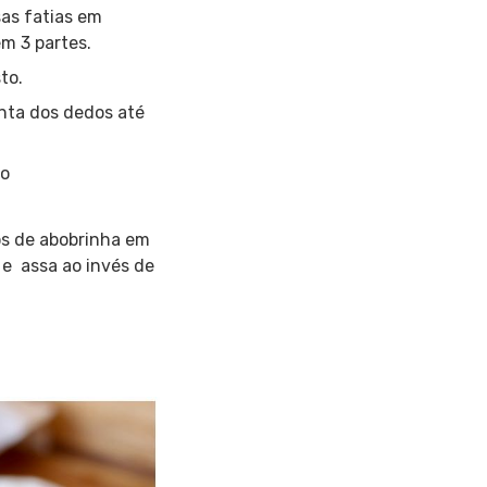
sas fatias em
em 3 partes.
to.
onta dos dedos até
no
os de abobrinha em
 e assa ao invés de