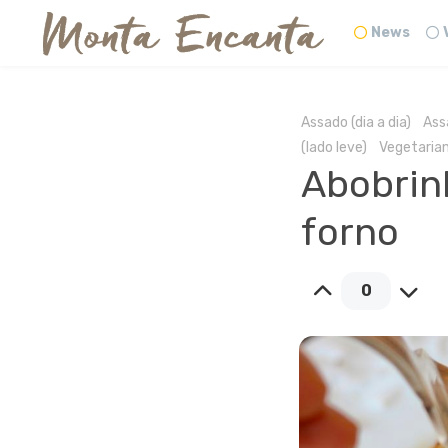
News
Assado (dia a dia)
Ass
(lado leve)
Vegetaria
Abobrinh
forno
0