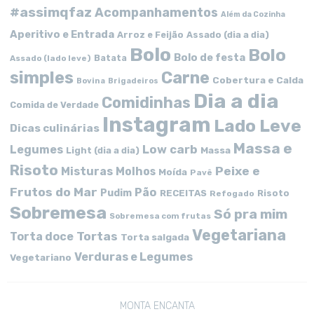
#assimqfaz
Acompanhamentos
Além da Cozinha
Aperitivo e Entrada
Arroz e Feijão
Assado (dia a dia)
Bolo
Bolo
Bolo de festa
Batata
Assado (lado leve)
simples
Carne
Cobertura e Calda
Bovina
Brigadeiros
Dia a dia
Comidinhas
Comida de Verdade
Instagram
Lado Leve
Dicas culinárias
Massa e
Low carb
Legumes
Massa
Light (dia a dia)
Risoto
Peixe e
Misturas
Molhos
Moída
Pavê
Frutos do Mar
Pão
Pudim
RECEITAS
Risoto
Refogado
Sobremesa
Só pra mim
Sobremesa com frutas
Vegetariana
Tortas
Torta doce
Torta salgada
Verduras e Legumes
Vegetariano
MONTA ENCANTA