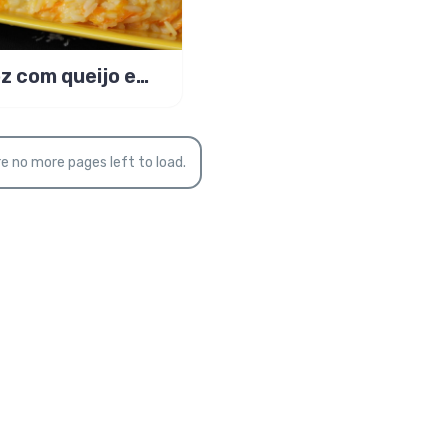
z com queijo e
oura é sucesso
ntido!
e no more pages left to load.