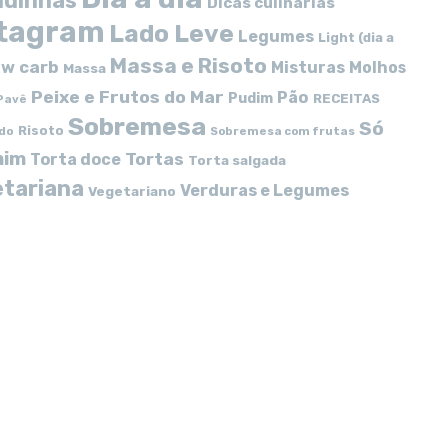
idinhas
Dicas culinárias
stagram
Lado Leve
Legumes
Light (dia a
Massa e Risoto
w carb
Misturas
Molhos
Massa
Peixe e Frutos do Mar
Pão
Pudim
RECEITAS
Pavê
Sobremesa
Só
Risoto
do
Sobremesa com frutas
mim
Tortas
Torta doce
Torta salgada
tariana
Verduras e Legumes
Vegetariano