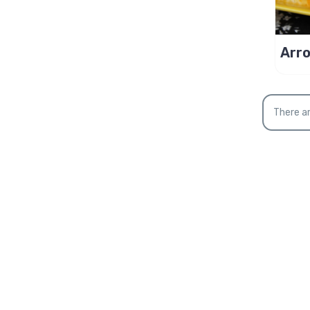
Arro
cen
gara
There ar