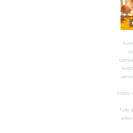
Somo
co
compar
recei
cansad
Pratos 
Tudo b
vídeo