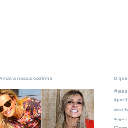
vindo a nossa cozinha
O que
#ass
Aperit
B
leve)
Brigade