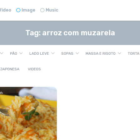
Video
Image
Music
Tag:
arroz com muzarela
PÃO
LADO LEVE
SOPAS
MASSA E RISOTO
TORTA
 JAPONESA
VIDEOS