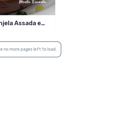
njela Assada e
heada com carne
a deliciosa!
e no more pages left to load.