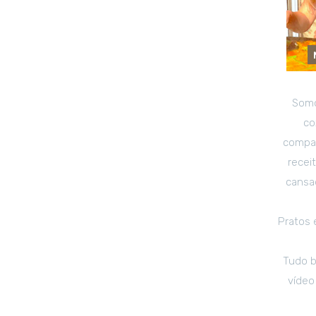
Somo
co
compar
recei
cansad
Pratos 
Tudo b
vídeo