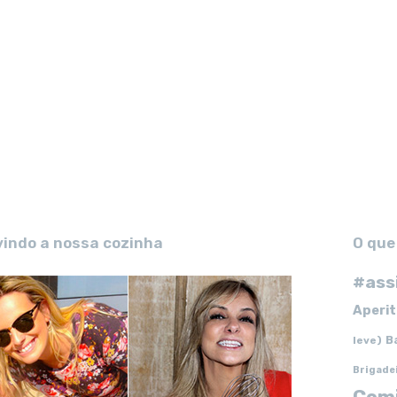
vindo a nossa cozinha
O que
#ass
Aperit
B
leve)
Brigade