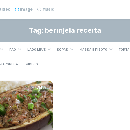
Video
Image
Music
Tag:
berinjela receita
PÃO
LADO LEVE
SOPAS
MASSA E RISOTO
TORTA
 JAPONESA
VIDEOS
Video