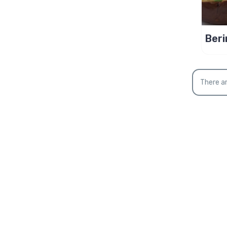
Beri
Rec
moíd
There ar