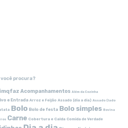
 você procura?
imqfaz
Acompanhamentos
Além da Cozinha
ivo e Entrada
Arroz e Feijão
Assado (dia a dia)
Assado (lado
Bolo
Bolo simples
Bolo de festa
atata
Bovina
Carne
Cobertura e Calda
Comida de Verdade
iros
Dia a dia