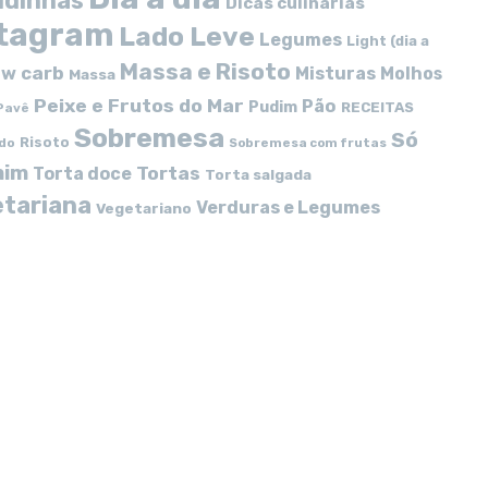
idinhas
Dicas culinárias
stagram
Lado Leve
Legumes
Light (dia a
Massa e Risoto
w carb
Misturas
Molhos
Massa
Peixe e Frutos do Mar
Pão
Pudim
RECEITAS
Pavê
Sobremesa
Só
Risoto
do
Sobremesa com frutas
mim
Tortas
Torta doce
Torta salgada
tariana
Verduras e Legumes
Vegetariano