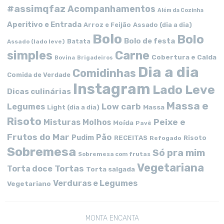
#assimqfaz
Acompanhamentos
Além da Cozinha
Aperitivo e Entrada
Arroz e Feijão
Assado (dia a dia)
Bolo
Bolo
Bolo de festa
Batata
Assado (lado leve)
simples
Carne
Cobertura e Calda
Bovina
Brigadeiros
Dia a dia
Comidinhas
Comida de Verdade
Instagram
Lado Leve
Dicas culinárias
Massa e
Low carb
Legumes
Massa
Light (dia a dia)
Risoto
Peixe e
Misturas
Molhos
Moída
Pavê
Frutos do Mar
Pão
Pudim
RECEITAS
Risoto
Refogado
Sobremesa
Só pra mim
Sobremesa com frutas
Vegetariana
Tortas
Torta doce
Torta salgada
Verduras e Legumes
Vegetariano
MONTA ENCANTA