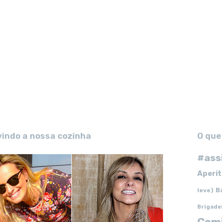
vindo a nossa cozinha
O que
#ass
Aperit
B
leve)
Brigade