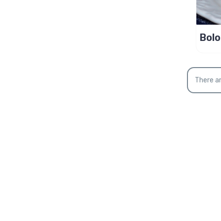
Bolo
iogu
ame
There ar