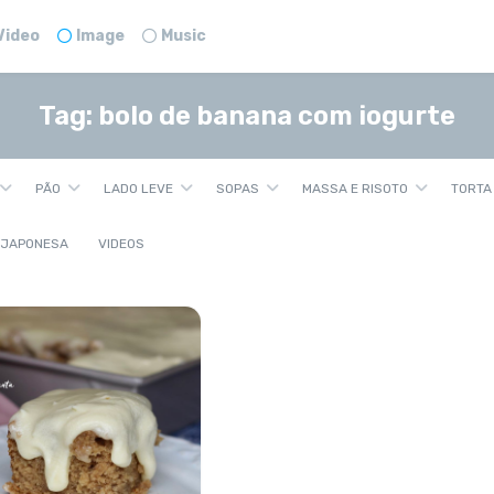
Video
Image
Music
Tag:
bolo de banana com iogurte
PÃO
LADO LEVE
SOPAS
MASSA E RISOTO
TORTA
 JAPONESA
VIDEOS