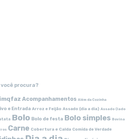
 você procura?
imqfaz
Acompanhamentos
Além da Cozinha
ivo e Entrada
Arroz e Feijão
Assado (dia a dia)
Assado (lado
Bolo
Bolo simples
Bolo de festa
atata
Bovina
Carne
Cobertura e Calda
Comida de Verdade
iros
Dia a dia