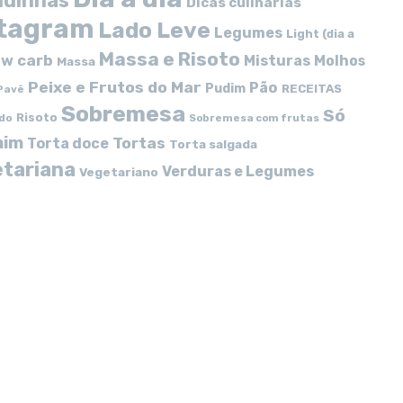
idinhas
Dicas culinárias
stagram
Lado Leve
Legumes
Light (dia a
Massa e Risoto
w carb
Misturas
Molhos
Massa
Peixe e Frutos do Mar
Pão
Pudim
RECEITAS
Pavê
Sobremesa
Só
Risoto
do
Sobremesa com frutas
mim
Tortas
Torta doce
Torta salgada
tariana
Verduras e Legumes
Vegetariano