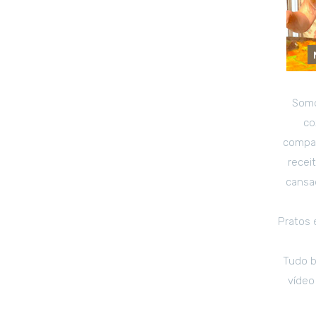
Somo
co
compar
recei
cansad
Pratos 
Tudo b
vídeo