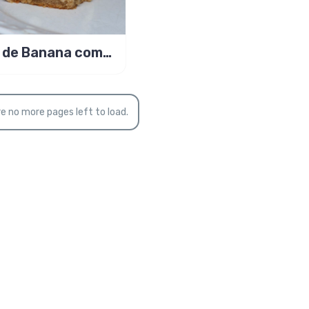
 de Banana com
rte e cobertura
ricana!
e no more pages left to load.