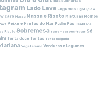
idinhas
Dicas culinárias
stagram
Lado Leve
Legumes
Light (dia a
Massa e Risoto
w carb
Misturas
Molhos
Massa
Peixe e Frutos do Mar
Pão
Pudim
RECEITAS
Pavê
Sobremesa
Só
Risoto
do
Sobremesa com frutas
mim
Tortas
Torta doce
Torta salgada
tariana
Verduras e Legumes
Vegetariano