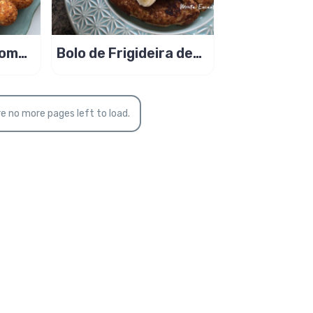
com
Bolo de Frigideira de
e
Banana, Aveia e Mel
e no more pages left to load.