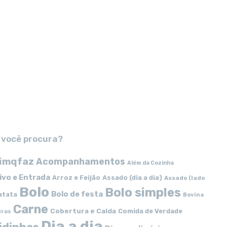
 você procura?
imqfaz
Acompanhamentos
Além da Cozinha
ivo e Entrada
Arroz e Feijão
Assado (dia a dia)
Assado (lado
Bolo
Bolo simples
Bolo de festa
atata
Bovina
Carne
Cobertura e Calda
Comida de Verdade
iros
Dia a dia