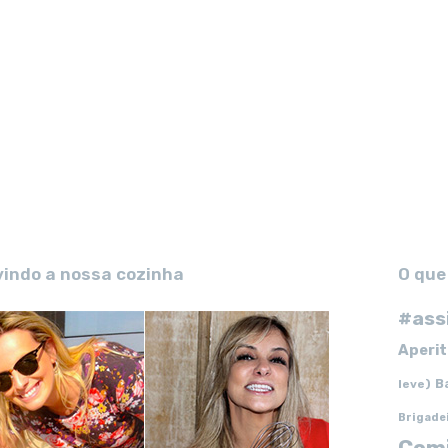
vindo a nossa cozinha
O que
#ass
Aperit
B
leve)
Brigade