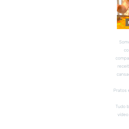
Somo
co
compar
recei
cansad
Pratos 
Tudo b
vídeo