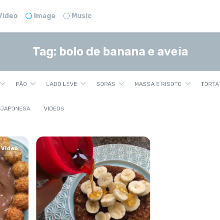
Video
Image
Music
Tag:
bolo de banana e aveia
PÃO
LADO LEVE
SOPAS
MASSA E RISOTO
TORTA
 JAPONESA
VIDEOS
Video