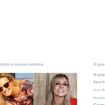
vindo a nossa cozinha
O que
#ass
Aperit
B
leve)
Brigade