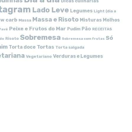
idinhas
Dicas culinárias
stagram
Lado Leve
Legumes
Light (dia a
Massa e Risoto
w carb
Misturas
Molhos
Massa
Peixe e Frutos do Mar
Pão
Pudim
RECEITAS
Pavê
Sobremesa
Só
Risoto
do
Sobremesa com frutas
mim
Tortas
Torta doce
Torta salgada
tariana
Verduras e Legumes
Vegetariano