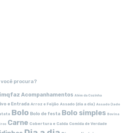
 você procura?
imqfaz
Acompanhamentos
Além da Cozinha
ivo e Entrada
Arroz e Feijão
Assado (dia a dia)
Assado (lado
Bolo
Bolo simples
Bolo de festa
atata
Bovina
Carne
Cobertura e Calda
Comida de Verdade
iros
Dia a dia