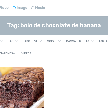
Video
Image
Music
Tag:
bolo de chocolate de banana
PÃO
LADO LEVE
SOPAS
MASSA E RISOTO
TORTA
 JAPONESA
VIDEOS