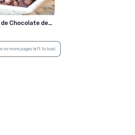
 de Chocolate de
na, mais gostoso
ida!
e no more pages left to load.