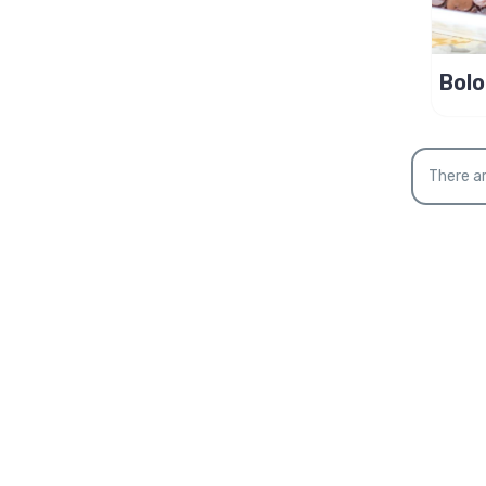
Bolo
Bana
da v
There ar