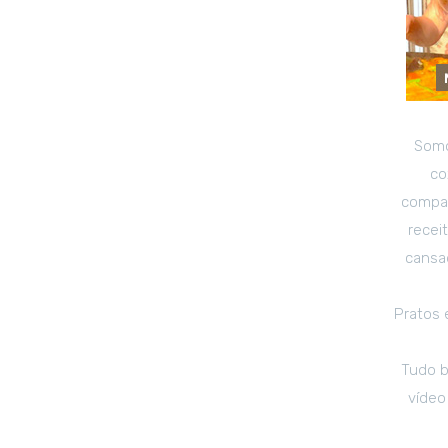
Somo
co
compar
recei
cansad
Pratos 
Tudo b
vídeo