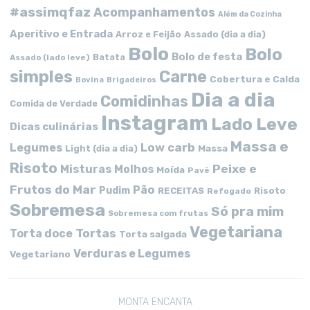
#assimqfaz
Acompanhamentos
Além da Cozinha
Aperitivo e Entrada
Arroz e Feijão
Assado (dia a dia)
Bolo
Bolo
Bolo de festa
Batata
Assado (lado leve)
simples
Carne
Cobertura e Calda
Bovina
Brigadeiros
Dia a dia
Comidinhas
Comida de Verdade
Instagram
Lado Leve
Dicas culinárias
Massa e
Low carb
Legumes
Massa
Light (dia a dia)
Risoto
Peixe e
Misturas
Molhos
Moída
Pavê
Frutos do Mar
Pão
Pudim
RECEITAS
Risoto
Refogado
Sobremesa
Só pra mim
Sobremesa com frutas
Vegetariana
Tortas
Torta doce
Torta salgada
Verduras e Legumes
Vegetariano
MONTA ENCANTA