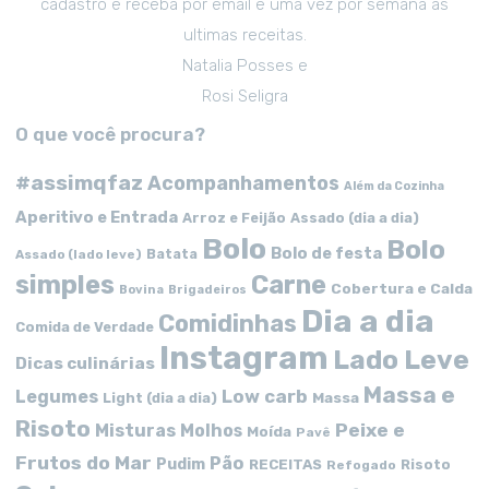
cadastro e receba por email e uma vez por semana as
ultimas receitas.
Natalia Posses e
Rosi Seligra
O que você procura?
#assimqfaz
Acompanhamentos
Além da Cozinha
Aperitivo e Entrada
Arroz e Feijão
Assado (dia a dia)
Bolo
Bolo
Bolo de festa
Batata
Assado (lado leve)
simples
Carne
Cobertura e Calda
Bovina
Brigadeiros
Dia a dia
Comidinhas
Comida de Verdade
Instagram
Lado Leve
Dicas culinárias
Massa e
Low carb
Legumes
Massa
Light (dia a dia)
Risoto
Peixe e
Misturas
Molhos
Moída
Pavê
Frutos do Mar
Pão
Pudim
RECEITAS
Risoto
Refogado