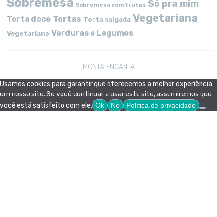
Sobremesa
Só pra mim
Sobremesa com frutas
Vegetariana
Tortas
Torta doce
Torta salgada
Verduras e Legumes
Vegetariano
MONTA ENCANTA
Usamos cookies para garantir que oferecemos a melhor experiência
em nosso site. Se você continuar a usar este site, assumiremos que
você está satisfeito com ele.
Ok
No
Política de privacidade