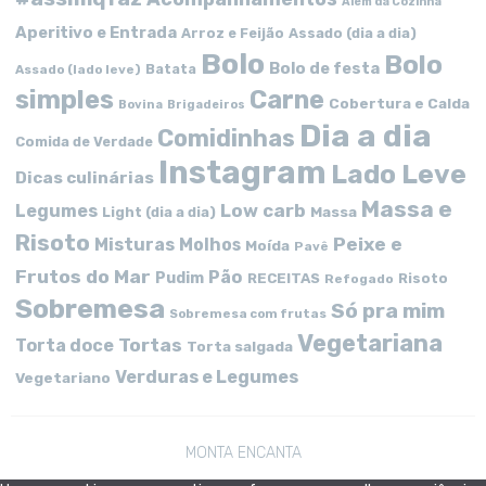
Além da Cozinha
Aperitivo e Entrada
Arroz e Feijão
Assado (dia a dia)
Bolo
Bolo
Bolo de festa
Batata
Assado (lado leve)
simples
Carne
Cobertura e Calda
Bovina
Brigadeiros
Dia a dia
Comidinhas
Comida de Verdade
Instagram
Lado Leve
Dicas culinárias
Massa e
Low carb
Legumes
Massa
Light (dia a dia)
Risoto
Peixe e
Misturas
Molhos
Moída
Pavê
Frutos do Mar
Pão
Pudim
RECEITAS
Risoto
Refogado
Sobremesa
Só pra mim
Sobremesa com frutas
Vegetariana
Tortas
Torta doce
Torta salgada
Verduras e Legumes
Vegetariano
MONTA ENCANTA