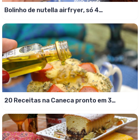
Bolinho de nutella airfryer, só 4
ingredientes!
20 Receitas na Caneca pronto em 3
minutos