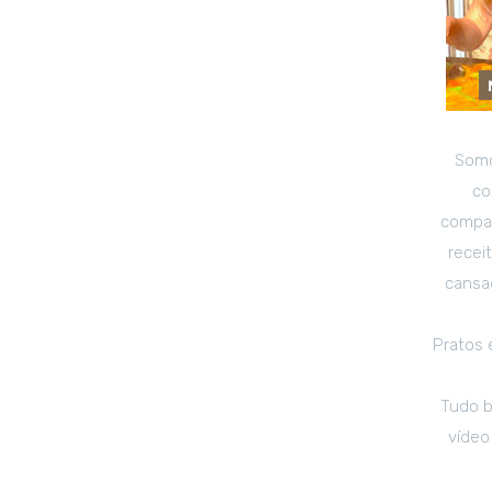
Somo
co
compar
recei
cansad
Pratos 
Tudo b
vídeo