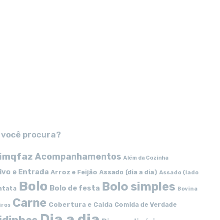
 você procura?
imqfaz
Acompanhamentos
Além da Cozinha
ivo e Entrada
Arroz e Feijão
Assado (dia a dia)
Assado (lado
Bolo
Bolo simples
Bolo de festa
atata
Bovina
Carne
Cobertura e Calda
Comida de Verdade
iros
Dia a dia