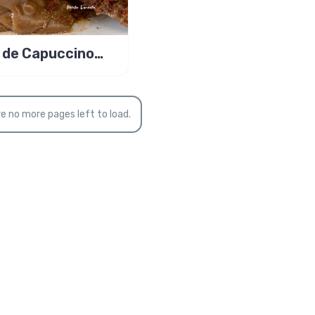
 de Capuccino
calda de
uccino
e no more pages left to load.