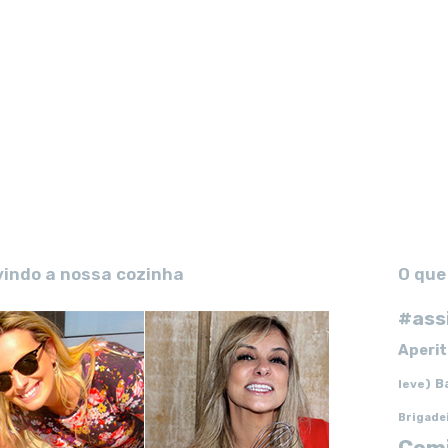
vindo a nossa cozinha
O que
#ass
Aperit
B
leve)
Brigade