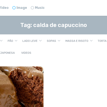
Video
Image
Music
Tag:
calda de capuccino
PÃO
LADO LEVE
SOPAS
MASSA E RISOTO
TORTA
 JAPONESA
VIDEOS