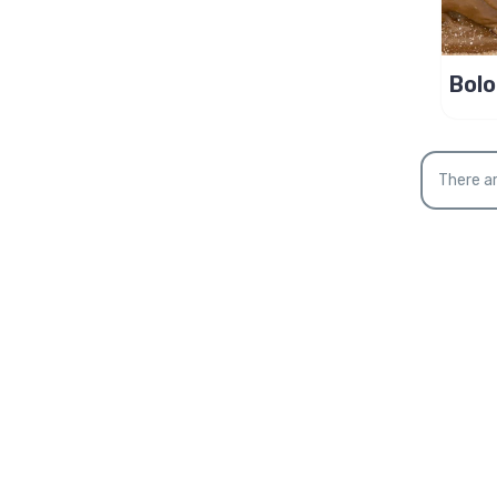
Bolo
com 
cap
There ar