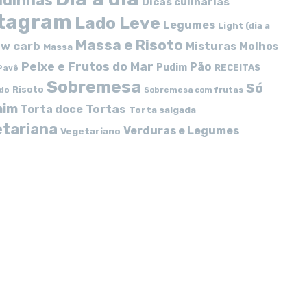
idinhas
Dicas culinárias
stagram
Lado Leve
Legumes
Light (dia a
Massa e Risoto
w carb
Misturas
Molhos
Massa
Peixe e Frutos do Mar
Pão
Pudim
RECEITAS
Pavê
Sobremesa
Só
Risoto
do
Sobremesa com frutas
mim
Tortas
Torta doce
Torta salgada
tariana
Verduras e Legumes
Vegetariano