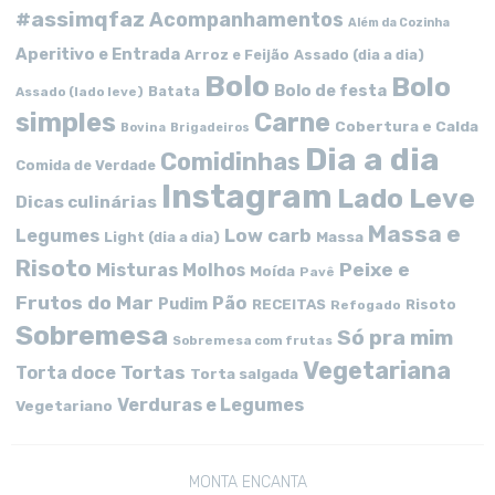
#assimqfaz
Acompanhamentos
Além da Cozinha
Aperitivo e Entrada
Arroz e Feijão
Assado (dia a dia)
Bolo
Bolo
Bolo de festa
Batata
Assado (lado leve)
simples
Carne
Cobertura e Calda
Bovina
Brigadeiros
Dia a dia
Comidinhas
Comida de Verdade
Instagram
Lado Leve
Dicas culinárias
Massa e
Low carb
Legumes
Massa
Light (dia a dia)
Risoto
Peixe e
Misturas
Molhos
Moída
Pavê
Frutos do Mar
Pão
Pudim
RECEITAS
Risoto
Refogado
Sobremesa
Só pra mim
Sobremesa com frutas
Vegetariana
Tortas
Torta doce
Torta salgada
Verduras e Legumes
Vegetariano
MONTA ENCANTA