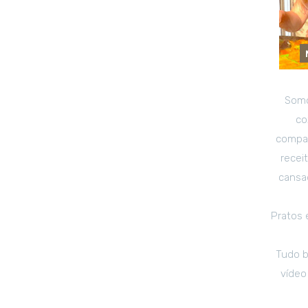
Somo
co
compar
recei
cansad
Pratos 
Tudo b
vídeo