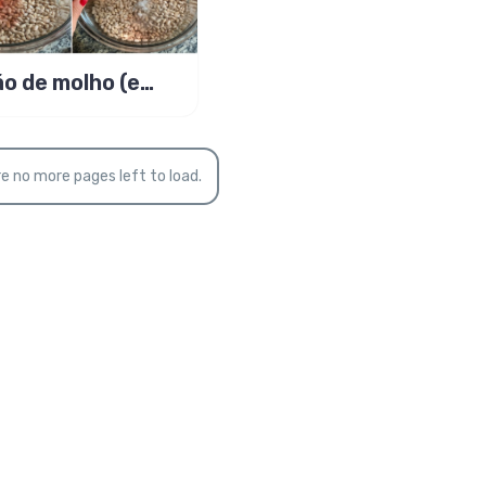
ão de molho (e
ho), por que é
ortante?
e no more pages left to load.