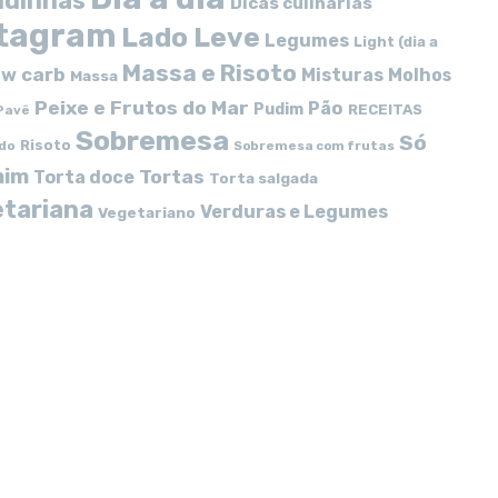
idinhas
Dicas culinárias
stagram
Lado Leve
Legumes
Light (dia a
Massa e Risoto
w carb
Misturas
Molhos
Massa
Peixe e Frutos do Mar
Pão
Pudim
RECEITAS
Pavê
Sobremesa
Só
Risoto
do
Sobremesa com frutas
mim
Tortas
Torta doce
Torta salgada
tariana
Verduras e Legumes
Vegetariano