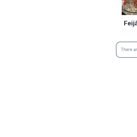
Feij
atal
imp
There ar