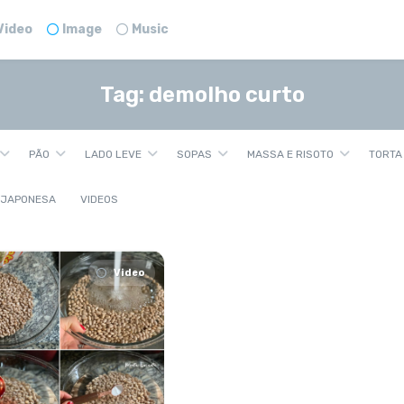
Video
Image
Music
Tag:
demolho curto
PÃO
LADO LEVE
SOPAS
MASSA E RISOTO
TORTA
 JAPONESA
VIDEOS
Video