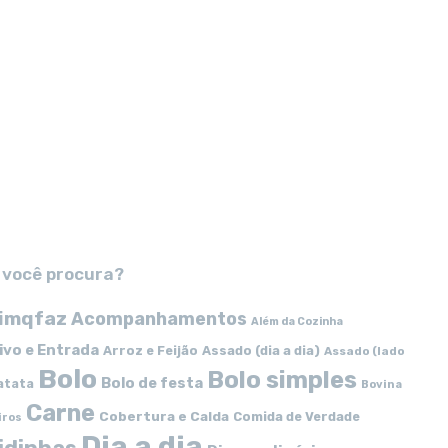
 você procura?
imqfaz
Acompanhamentos
Além da Cozinha
ivo e Entrada
Arroz e Feijão
Assado (dia a dia)
Assado (lado
Bolo
Bolo simples
Bolo de festa
atata
Bovina
Carne
Cobertura e Calda
Comida de Verdade
iros
Dia a dia