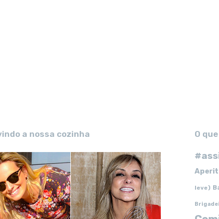
vindo a nossa cozinha
O que
#ass
Aperit
B
leve)
Brigade