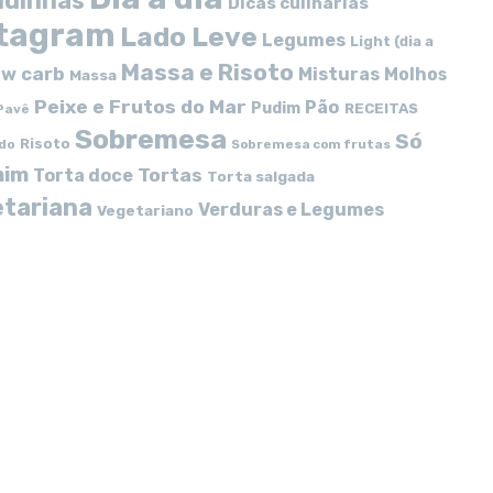
idinhas
Dicas culinárias
stagram
Lado Leve
Legumes
Light (dia a
Massa e Risoto
w carb
Misturas
Molhos
Massa
Peixe e Frutos do Mar
Pão
Pudim
RECEITAS
Pavê
Sobremesa
Só
Risoto
do
Sobremesa com frutas
mim
Tortas
Torta doce
Torta salgada
tariana
Verduras e Legumes
Vegetariano