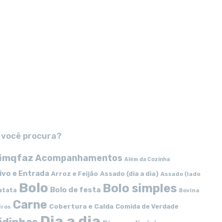
 você procura?
imqfaz
Acompanhamentos
Além da Cozinha
ivo e Entrada
Arroz e Feijão
Assado (dia a dia)
Assado (lado
Bolo
Bolo simples
Bolo de festa
atata
Bovina
Carne
Cobertura e Calda
Comida de Verdade
iros
Dia a dia