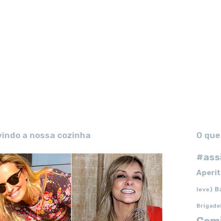
vindo a nossa cozinha
O que
#ass
Aperit
B
leve)
Brigade