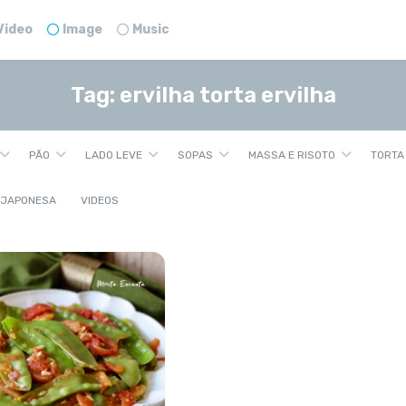
Video
Image
Music
Tag:
ervilha torta ervilha
PÃO
LADO LEVE
SOPAS
MASSA E RISOTO
TORTA
 JAPONESA
VIDEOS