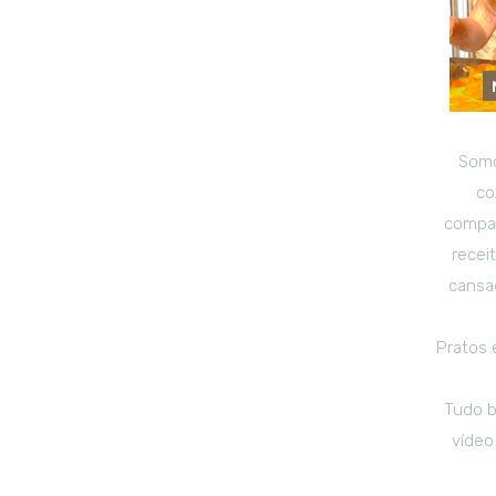
Somo
co
compar
recei
cansad
Pratos 
Tudo b
vídeo