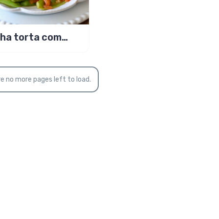
lha torta com
ate quente
mentadinho!
e no more pages left to load.