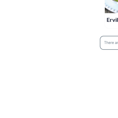
Ervi
tom
api
There ar