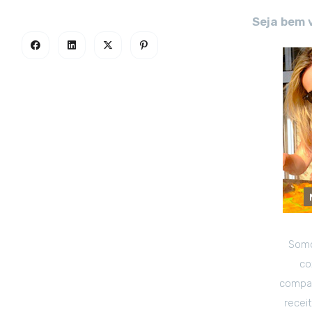
Seja bem 
Somo
co
compar
recei