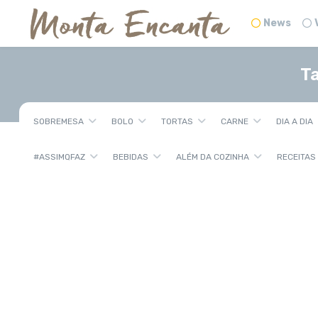
News
T
SOBREMESA
BOLO
TORTAS
CARNE
DIA A DIA
#ASSIMQFAZ
BEBIDAS
ALÉM DA COZINHA
RECEITAS