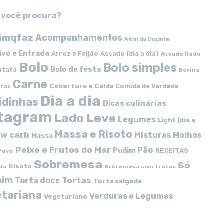
 você procura?
imqfaz
Acompanhamentos
Além da Cozinha
ivo e Entrada
Arroz e Feijão
Assado (dia a dia)
Assado (lado
Bolo
Bolo simples
Bolo de festa
atata
Bovina
Carne
Cobertura e Calda
Comida de Verdade
iros
Dia a dia
idinhas
Dicas culinárias
stagram
Lado Leve
Legumes
Light (dia a
Massa e Risoto
w carb
Misturas
Molhos
Massa
Peixe e Frutos do Mar
Pão
Pudim
RECEITAS
Pavê
Sobremesa
Só
Risoto
do
Sobremesa com frutas
mim
Tortas
Torta doce
Torta salgada
tariana
Verduras e Legumes
Vegetariano