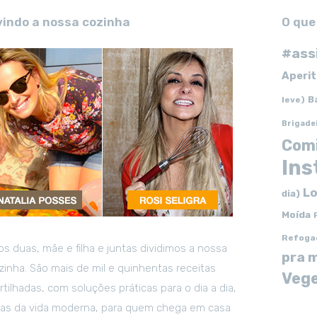
vindo a nossa cozinha
O que
#ass
Aperit
B
leve)
Brigade
Com
In
Lo
dia)
Moída
Refoga
s duas, mãe e filha e juntas dividimos a nossa
pra 
zinha. São mais de mil e quinhentas receitas
Vege
tilhadas, com soluções práticas para o dia a dia,
tas da vida moderna, para quem chega em casa