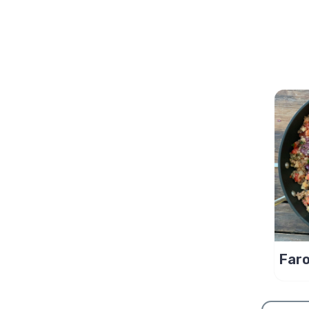
Faro
tem
puta