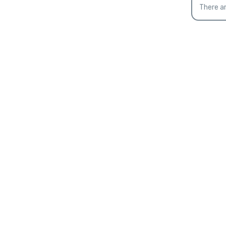
glút
There ar