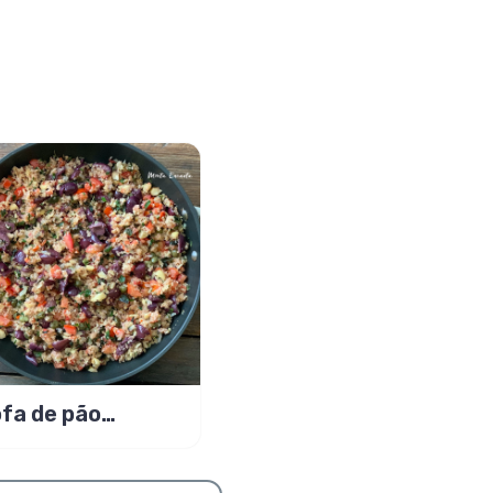
fa de pão
perada à
nesca, crosta s/