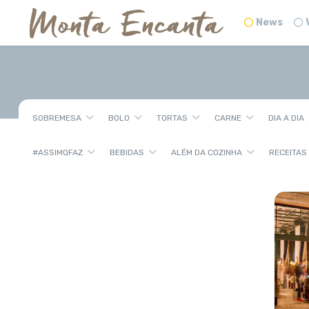
News
SOBREMESA
BOLO
TORTAS
CARNE
DIA A DIA
#ASSIMQFAZ
BEBIDAS
ALÉM DA COZINHA
RECEITAS