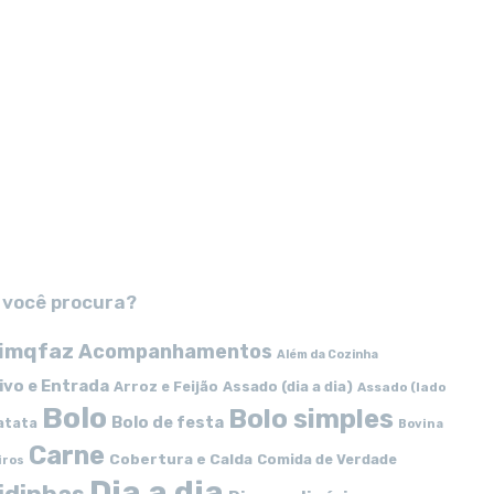
 você procura?
imqfaz
Acompanhamentos
Além da Cozinha
ivo e Entrada
Arroz e Feijão
Assado (dia a dia)
Assado (lado
Bolo
Bolo simples
Bolo de festa
atata
Bovina
Carne
Cobertura e Calda
Comida de Verdade
iros
Dia a dia