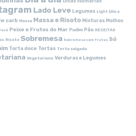
idinhas
Dicas culinárias
stagram
Lado Leve
Legumes
Light (dia a
Massa e Risoto
w carb
Misturas
Molhos
Massa
Peixe e Frutos do Mar
Pão
Pudim
RECEITAS
Pavê
Sobremesa
Só
Risoto
do
Sobremesa com frutas
mim
Tortas
Torta doce
Torta salgada
tariana
Verduras e Legumes
Vegetariano