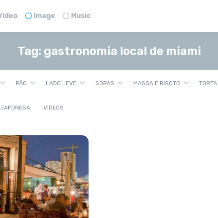
Video
Image
Music
Tag:
gastronomia local de miami
PÃO
LADO LEVE
SOPAS
MASSA E RISOTO
TORTA
 JAPONESA
VIDEOS