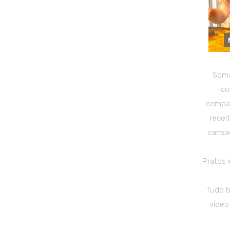
Somo
co
compar
recei
cansad
Pratos 
Tudo b
vídeo