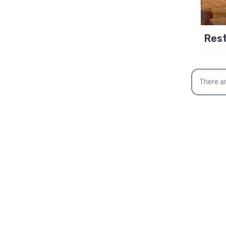
Res
bac
There ar