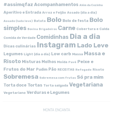
#assimqfaz
Acompanhamentos
Além da Cozinha
Aperitivo e Entrada
Arroz e Feijão
Assado (dia a dia)
Bolo
Bolo
Bolo de festa
Batata
Assado (lado leve)
simples
Carne
Cobertura e Calda
Bovina
Brigadeiros
Dia a dia
Comidinhas
Comida de Verdade
Instagram
Lado Leve
Dicas culinárias
Massa e
Low carb
Legumes
Massa
Light (dia a dia)
Risoto
Peixe e
Misturas
Molhos
Moída
Pavê
Frutos do Mar
Pão
Pudim
RECEITAS
Risoto
Refogado
Sobremesa
Só pra mim
Sobremesa com frutas
Vegetariana
Tortas
Torta doce
Torta salgada
Verduras e Legumes
Vegetariano
MONTA ENCANTA