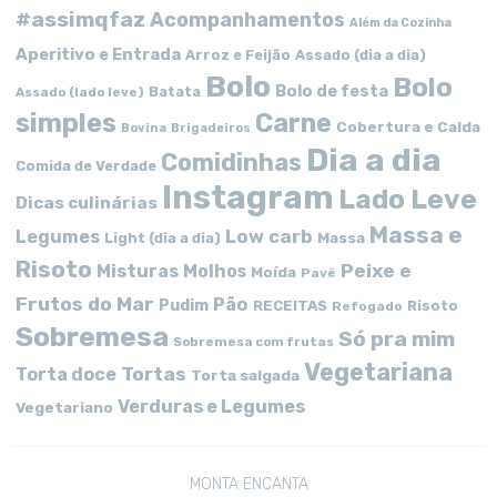
#assimqfaz
Acompanhamentos
Além da Cozinha
Aperitivo e Entrada
Arroz e Feijão
Assado (dia a dia)
Bolo
Bolo
Bolo de festa
Batata
Assado (lado leve)
simples
Carne
Cobertura e Calda
Bovina
Brigadeiros
Dia a dia
Comidinhas
Comida de Verdade
Instagram
Lado Leve
Dicas culinárias
Massa e
Low carb
Legumes
Massa
Light (dia a dia)
Risoto
Peixe e
Misturas
Molhos
Moída
Pavê
Frutos do Mar
Pão
Pudim
RECEITAS
Risoto
Refogado
Sobremesa
Só pra mim
Sobremesa com frutas
Vegetariana
Tortas
Torta doce
Torta salgada
Verduras e Legumes
Vegetariano
MONTA ENCANTA