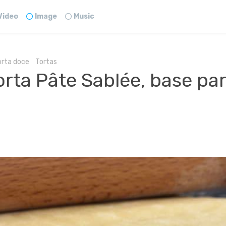
Video
Image
Music
orta doce
Tortas
rta Pâte Sablée, base par