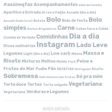
#assimqfaz
Acompanhamentos
Além da Cozinha
Aperitivo e Entrada
Arroz e Feijão
Assado (dia a dia)
Bolo
Bolo
Bolo de festa
Batata
Assado (lado leve)
simples
Carne
Cobertura e Calda
Bovina
Brigadeiros
Dia a dia
Comidinhas
Comida de Verdade
Instagram
Lado Leve
Dicas culinárias
Massa e
Low carb
Legumes
Massa
Light (dia a dia)
Risoto
Peixe e
Misturas
Molhos
Moída
Pavê
Frutos do Mar
Pão
Pudim
RECEITAS
Risoto
Refogado
Sobremesa
Só pra mim
Sobremesa com frutas
Vegetariana
Tortas
Torta doce
Torta salgada
Verduras e Legumes
Vegetariano
MONTA ENCANTA