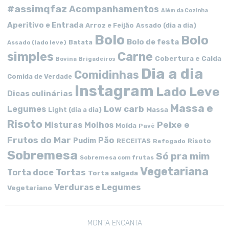
#assimqfaz
Acompanhamentos
Além da Cozinha
Aperitivo e Entrada
Arroz e Feijão
Assado (dia a dia)
Bolo
Bolo
Bolo de festa
Batata
Assado (lado leve)
simples
Carne
Cobertura e Calda
Bovina
Brigadeiros
Dia a dia
Comidinhas
Comida de Verdade
Instagram
Lado Leve
Dicas culinárias
Massa e
Low carb
Legumes
Massa
Light (dia a dia)
Risoto
Peixe e
Misturas
Molhos
Moída
Pavê
Frutos do Mar
Pão
Pudim
RECEITAS
Risoto
Refogado
Sobremesa
Só pra mim
Sobremesa com frutas
Vegetariana
Tortas
Torta doce
Torta salgada
Verduras e Legumes
Vegetariano
MONTA ENCANTA