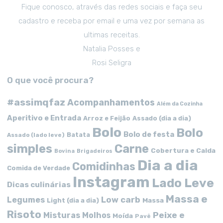
Fique conosco, através das redes sociais e faça seu
cadastro e receba por email e uma vez por semana as
ultimas receitas.
Natalia Posses e
Rosi Seligra
O que você procura?
#assimqfaz
Acompanhamentos
Além da Cozinha
Aperitivo e Entrada
Arroz e Feijão
Assado (dia a dia)
Bolo
Bolo
Bolo de festa
Batata
Assado (lado leve)
simples
Carne
Cobertura e Calda
Bovina
Brigadeiros
Dia a dia
Comidinhas
Comida de Verdade
Instagram
Lado Leve
Dicas culinárias
Massa e
Low carb
Legumes
Massa
Light (dia a dia)
Risoto
Peixe e
Misturas
Molhos
Moída
Pavê