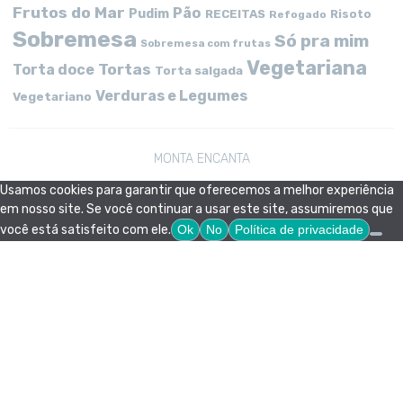
Frutos do Mar
Pão
Pudim
RECEITAS
Risoto
Refogado
Sobremesa
Só pra mim
Sobremesa com frutas
Vegetariana
Tortas
Torta doce
Torta salgada
Verduras e Legumes
Vegetariano
MONTA ENCANTA
Usamos cookies para garantir que oferecemos a melhor experiência
em nosso site. Se você continuar a usar este site, assumiremos que
você está satisfeito com ele.
Ok
No
Política de privacidade