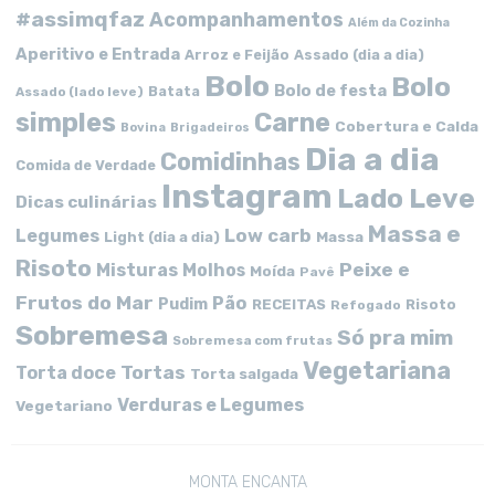
#assimqfaz
Acompanhamentos
Além da Cozinha
Aperitivo e Entrada
Arroz e Feijão
Assado (dia a dia)
Bolo
Bolo
Bolo de festa
Batata
Assado (lado leve)
simples
Carne
Cobertura e Calda
Bovina
Brigadeiros
Dia a dia
Comidinhas
Comida de Verdade
Instagram
Lado Leve
Dicas culinárias
Massa e
Low carb
Legumes
Massa
Light (dia a dia)
Risoto
Peixe e
Misturas
Molhos
Moída
Pavê
Frutos do Mar
Pão
Pudim
RECEITAS
Risoto
Refogado
Sobremesa
Só pra mim
Sobremesa com frutas
Vegetariana
Tortas
Torta doce
Torta salgada
Verduras e Legumes
Vegetariano
MONTA ENCANTA