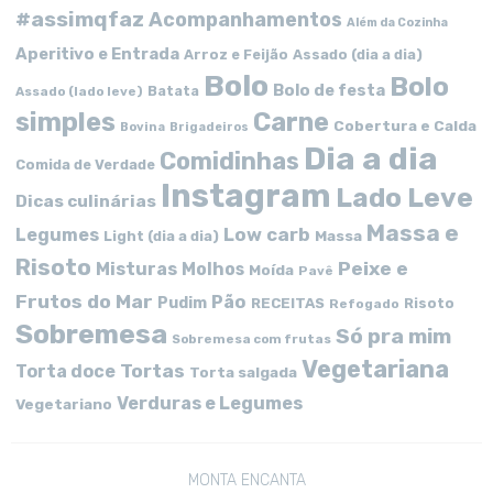
#assimqfaz
Acompanhamentos
Além da Cozinha
Aperitivo e Entrada
Arroz e Feijão
Assado (dia a dia)
Bolo
Bolo
Bolo de festa
Batata
Assado (lado leve)
simples
Carne
Cobertura e Calda
Bovina
Brigadeiros
Dia a dia
Comidinhas
Comida de Verdade
Instagram
Lado Leve
Dicas culinárias
Massa e
Low carb
Legumes
Massa
Light (dia a dia)
Risoto
Peixe e
Misturas
Molhos
Moída
Pavê
Frutos do Mar
Pão
Pudim
RECEITAS
Risoto
Refogado
Sobremesa
Só pra mim
Sobremesa com frutas
Vegetariana
Tortas
Torta doce
Torta salgada
Verduras e Legumes
Vegetariano
MONTA ENCANTA