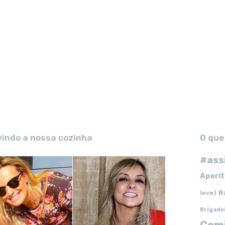
vindo a nossa cozinha
O que
#ass
Aperit
B
leve)
Brigade