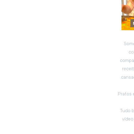
Somo
co
compar
recei
cansad
Pratos 
Tudo b
vídeo