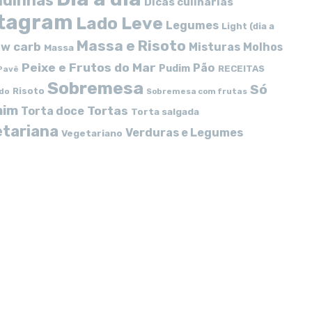
idinhas
Dicas culinárias
stagram
Lado Leve
Legumes
Light (dia a
Massa e Risoto
w carb
Misturas
Molhos
Massa
Peixe e Frutos do Mar
Pão
Pudim
RECEITAS
Pavê
Sobremesa
Só
Risoto
do
Sobremesa com frutas
mim
Tortas
Torta doce
Torta salgada
tariana
Verduras e Legumes
Vegetariano