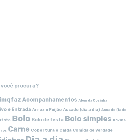
 você procura?
imqfaz
Acompanhamentos
Além da Cozinha
ivo e Entrada
Arroz e Feijão
Assado (dia a dia)
Assado (lado
Bolo
Bolo simples
Bolo de festa
atata
Bovina
Carne
Cobertura e Calda
Comida de Verdade
iros
Dia a dia