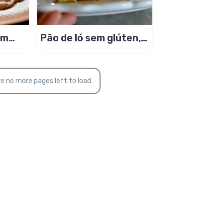
em
Pão de ló sem glúten,
de limão. Leve e bem
fofinho!
e no more pages left to load.