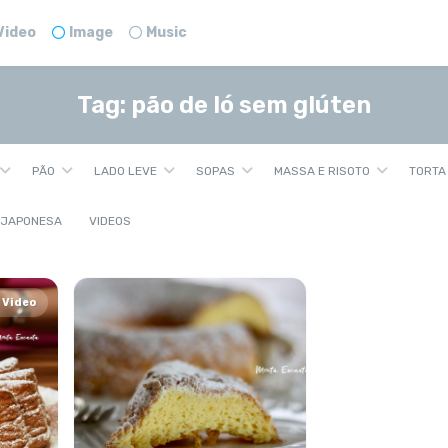
Video
Image
Music
Tag:
pão de ló sem glúten
PÃO
LADO LEVE
SOPAS
MASSA E RISOTO
TORTA
 JAPONESA
VIDEOS
Video