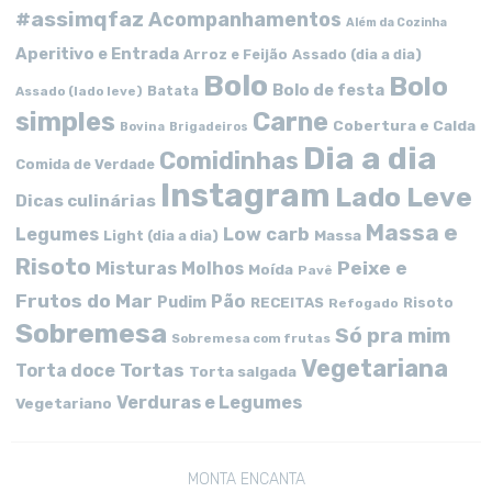
#assimqfaz
Acompanhamentos
Além da Cozinha
Aperitivo e Entrada
Arroz e Feijão
Assado (dia a dia)
Bolo
Bolo
Bolo de festa
Batata
Assado (lado leve)
simples
Carne
Cobertura e Calda
Bovina
Brigadeiros
Dia a dia
Comidinhas
Comida de Verdade
Instagram
Lado Leve
Dicas culinárias
Massa e
Low carb
Legumes
Massa
Light (dia a dia)
Risoto
Peixe e
Misturas
Molhos
Moída
Pavê
Frutos do Mar
Pão
Pudim
RECEITAS
Risoto
Refogado
Sobremesa
Só pra mim
Sobremesa com frutas
Vegetariana
Tortas
Torta doce
Torta salgada
Verduras e Legumes
Vegetariano
MONTA ENCANTA