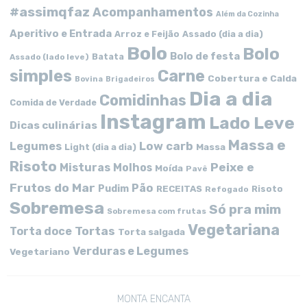
#assimqfaz
Acompanhamentos
Além da Cozinha
Aperitivo e Entrada
Arroz e Feijão
Assado (dia a dia)
Bolo
Bolo
Bolo de festa
Batata
Assado (lado leve)
simples
Carne
Cobertura e Calda
Bovina
Brigadeiros
Dia a dia
Comidinhas
Comida de Verdade
Instagram
Lado Leve
Dicas culinárias
Massa e
Low carb
Legumes
Massa
Light (dia a dia)
Risoto
Peixe e
Misturas
Molhos
Moída
Pavê
Frutos do Mar
Pão
Pudim
RECEITAS
Risoto
Refogado
Sobremesa
Só pra mim
Sobremesa com frutas
Vegetariana
Tortas
Torta doce
Torta salgada
Verduras e Legumes
Vegetariano
MONTA ENCANTA