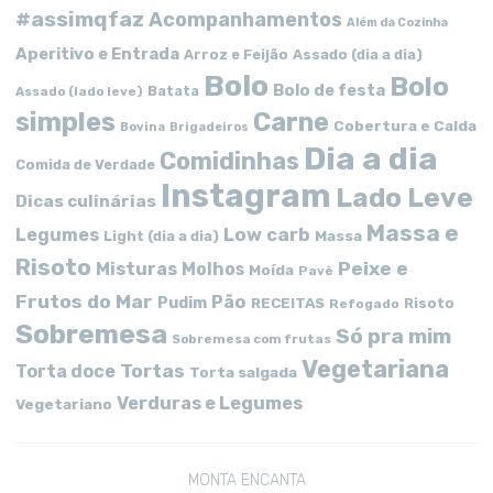
#assimqfaz
Acompanhamentos
Além da Cozinha
Aperitivo e Entrada
Arroz e Feijão
Assado (dia a dia)
Bolo
Bolo
Bolo de festa
Batata
Assado (lado leve)
simples
Carne
Cobertura e Calda
Bovina
Brigadeiros
Dia a dia
Comidinhas
Comida de Verdade
Instagram
Lado Leve
Dicas culinárias
Massa e
Low carb
Legumes
Massa
Light (dia a dia)
Risoto
Peixe e
Misturas
Molhos
Moída
Pavê
Frutos do Mar
Pão
Pudim
RECEITAS
Risoto
Refogado
Sobremesa
Só pra mim
Sobremesa com frutas
Vegetariana
Tortas
Torta doce
Torta salgada
Verduras e Legumes
Vegetariano
MONTA ENCANTA