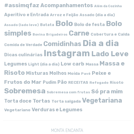
#assimqfaz
Acompanhamentos
Além da Cozinha
Aperitivo e Entrada
Arroz e Feijão
Assado (dia a dia)
Bolo
Bolo
Bolo de festa
Batata
Assado (lado leve)
simples
Carne
Cobertura e Calda
Bovina
Brigadeiros
Dia a dia
Comidinhas
Comida de Verdade
Instagram
Lado Leve
Dicas culinárias
Massa e
Low carb
Legumes
Massa
Light (dia a dia)
Risoto
Peixe e
Misturas
Molhos
Moída
Pavê
Frutos do Mar
Pão
Pudim
RECEITAS
Risoto
Refogado
Sobremesa
Só pra mim
Sobremesa com frutas
Vegetariana
Tortas
Torta doce
Torta salgada
Verduras e Legumes
Vegetariano
MONTA ENCANTA