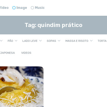
Video
Image
Music
Tag:
quindim prático
PÃO
LADO LEVE
SOPAS
MASSA E RISOTO
TORTA
 JAPONESA
VIDEOS