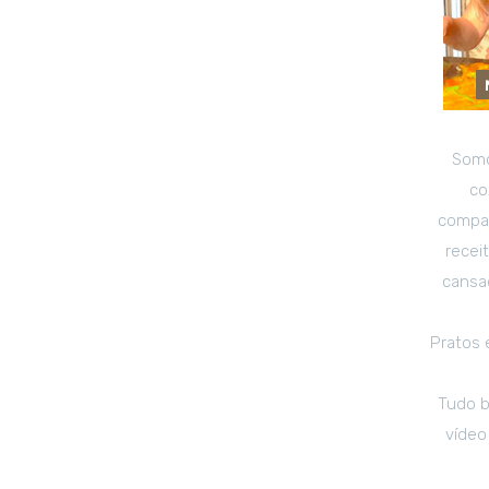
Somo
co
compar
recei
cansad
Pratos 
Tudo b
vídeo