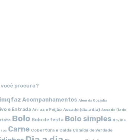
 você procura?
imqfaz
Acompanhamentos
Além da Cozinha
ivo e Entrada
Arroz e Feijão
Assado (dia a dia)
Assado (lado
Bolo
Bolo simples
Bolo de festa
atata
Bovina
Carne
Cobertura e Calda
Comida de Verdade
iros
Dia a dia