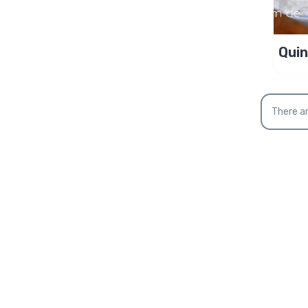
Quindi
sem 
There ar