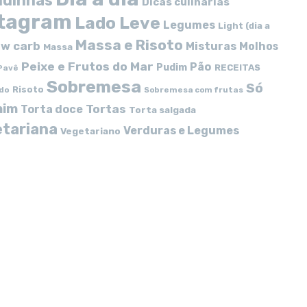
idinhas
Dicas culinárias
stagram
Lado Leve
Legumes
Light (dia a
Massa e Risoto
w carb
Misturas
Molhos
Massa
Peixe e Frutos do Mar
Pão
Pudim
RECEITAS
Pavê
Sobremesa
Só
Risoto
do
Sobremesa com frutas
mim
Tortas
Torta doce
Torta salgada
tariana
Verduras e Legumes
Vegetariano