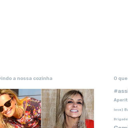
vindo a nossa cozinha
O que
#ass
Aperit
B
leve)
Brigade