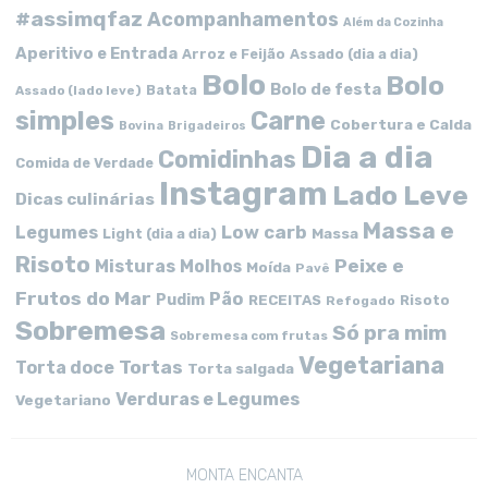
#assimqfaz
Acompanhamentos
Além da Cozinha
Aperitivo e Entrada
Arroz e Feijão
Assado (dia a dia)
Bolo
Bolo
Bolo de festa
Batata
Assado (lado leve)
simples
Carne
Cobertura e Calda
Bovina
Brigadeiros
Dia a dia
Comidinhas
Comida de Verdade
Instagram
Lado Leve
Dicas culinárias
Massa e
Low carb
Legumes
Massa
Light (dia a dia)
Risoto
Peixe e
Misturas
Molhos
Moída
Pavê
Frutos do Mar
Pão
Pudim
RECEITAS
Risoto
Refogado
Sobremesa
Só pra mim
Sobremesa com frutas
Vegetariana
Tortas
Torta doce
Torta salgada
Verduras e Legumes
Vegetariano
MONTA ENCANTA