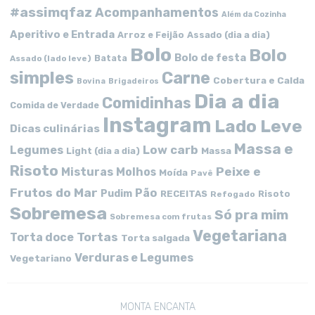
#assimqfaz
Acompanhamentos
Além da Cozinha
Aperitivo e Entrada
Arroz e Feijão
Assado (dia a dia)
Bolo
Bolo
Bolo de festa
Batata
Assado (lado leve)
simples
Carne
Cobertura e Calda
Bovina
Brigadeiros
Dia a dia
Comidinhas
Comida de Verdade
Instagram
Lado Leve
Dicas culinárias
Massa e
Low carb
Legumes
Massa
Light (dia a dia)
Risoto
Peixe e
Misturas
Molhos
Moída
Pavê
Frutos do Mar
Pão
Pudim
RECEITAS
Risoto
Refogado
Sobremesa
Só pra mim
Sobremesa com frutas
Vegetariana
Tortas
Torta doce
Torta salgada
Verduras e Legumes
Vegetariano
MONTA ENCANTA