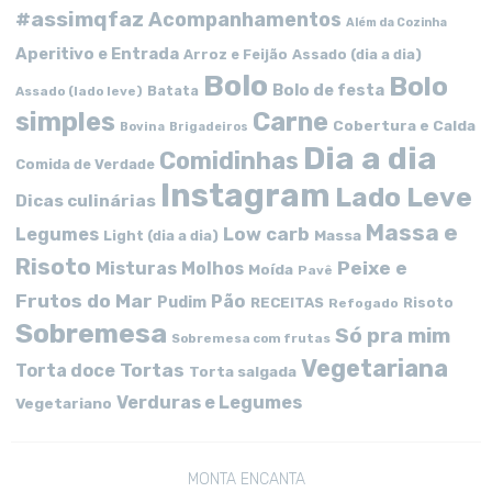
#assimqfaz
Acompanhamentos
Além da Cozinha
Aperitivo e Entrada
Arroz e Feijão
Assado (dia a dia)
Bolo
Bolo
Bolo de festa
Batata
Assado (lado leve)
simples
Carne
Cobertura e Calda
Bovina
Brigadeiros
Dia a dia
Comidinhas
Comida de Verdade
Instagram
Lado Leve
Dicas culinárias
Massa e
Low carb
Legumes
Massa
Light (dia a dia)
Risoto
Peixe e
Misturas
Molhos
Moída
Pavê
Frutos do Mar
Pão
Pudim
RECEITAS
Risoto
Refogado
Sobremesa
Só pra mim
Sobremesa com frutas
Vegetariana
Tortas
Torta doce
Torta salgada
Verduras e Legumes
Vegetariano
MONTA ENCANTA