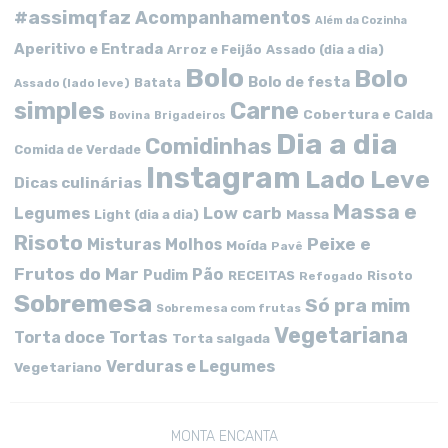
#assimqfaz
Acompanhamentos
Além da Cozinha
Aperitivo e Entrada
Arroz e Feijão
Assado (dia a dia)
Bolo
Bolo
Bolo de festa
Batata
Assado (lado leve)
simples
Carne
Cobertura e Calda
Bovina
Brigadeiros
Dia a dia
Comidinhas
Comida de Verdade
Instagram
Lado Leve
Dicas culinárias
Massa e
Low carb
Legumes
Massa
Light (dia a dia)
Risoto
Peixe e
Misturas
Molhos
Moída
Pavê
Frutos do Mar
Pão
Pudim
RECEITAS
Risoto
Refogado
Sobremesa
Só pra mim
Sobremesa com frutas
Vegetariana
Tortas
Torta doce
Torta salgada
Verduras e Legumes
Vegetariano
MONTA ENCANTA