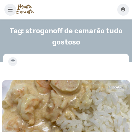
Tag:
strogonoff de camarão tudo
gostoso
Video