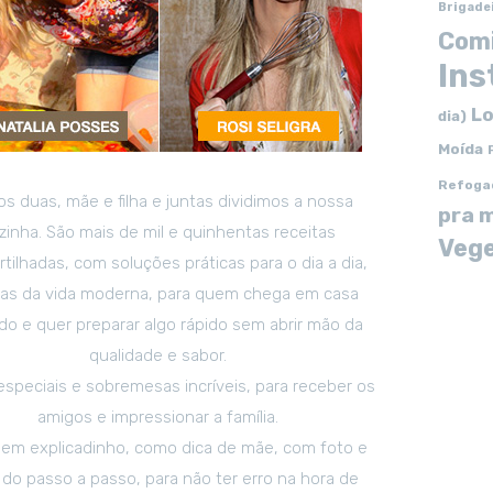
Brigade
Com
In
Lo
dia)
Moída
Refoga
s duas, mãe e filha e juntas dividimos a nossa
pra 
zinha. São mais de mil e quinhentas receitas
Vege
tilhadas, com soluções práticas para o dia a dia,
tas da vida moderna, para quem chega em casa
o e quer preparar algo rápido sem abrir mão da
qualidade e sabor.
especiais e sobremesas incríveis, para receber os
amigos e impressionar a família.
em explicadinho, como dica de mãe, com foto e
 do passo a passo, para não ter erro na hora de