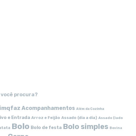
 você procura?
imqfaz
Acompanhamentos
Além da Cozinha
ivo e Entrada
Arroz e Feijão
Assado (dia a dia)
Assado (lado
Bolo
Bolo simples
Bolo de festa
atata
Bovina