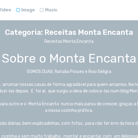
Video
Image
Music
Categoria:
Receitas Monta Encanta
Receitas Monta Encanta
Sobre o Monta Encanta
SOMOS DUAS: Natalia Posses e Rosi Seligra
es, arrumar nossas casas de forma agradável para quem amamos. Na 
zi-las depois. E foi aí, que surgiu a ideia de coloca-las num blog 
ara outro e o Monta Encanta nunca mais parou de crescer, graças a D
a nossa cozinha prática.
são diárias, bem explicadinhas, com fotos, para não ter erro da hora d
 cozinha e sem muito trabalho, montar e encantar, com um delicioso p