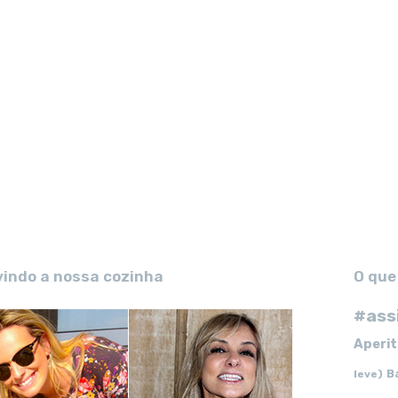
vindo a nossa cozinha
O que
#ass
Aperit
B
leve)