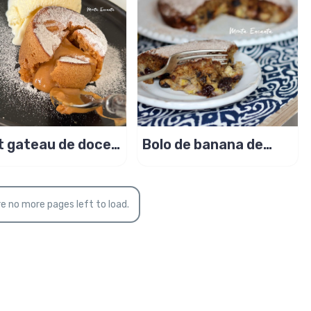
t gateau de doce
Bolo de banana de
eite na air fryer
frigideira e sem
glúten é fácil de
fazer!
e no more pages left to load.