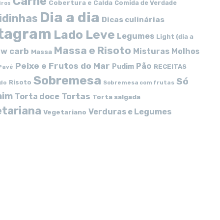
Carne
Cobertura e Calda
Comida de Verdade
iros
Dia a dia
idinhas
Dicas culinárias
stagram
Lado Leve
Legumes
Light (dia a
Massa e Risoto
w carb
Misturas
Molhos
Massa
Peixe e Frutos do Mar
Pão
Pudim
RECEITAS
Pavê
Sobremesa
Só
Risoto
do
Sobremesa com frutas
mim
Tortas
Torta doce
Torta salgada
tariana
Verduras e Legumes
Vegetariano