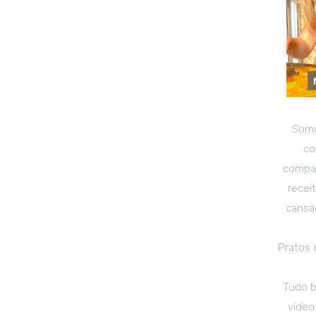
Somo
co
compar
recei
cansad
Pratos 
Tudo b
vídeo