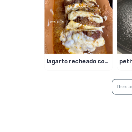
lagarto recheado com
peti
brie e gratinado na air
de l
fryer
There ar