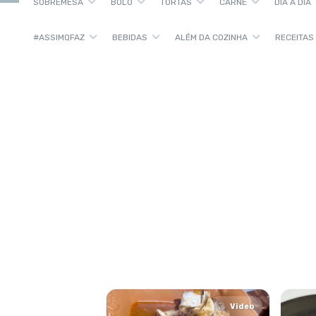
SOBREMESA
BOLO
TORTAS
CARNE
DIA A DIA
#ASSIMQFAZ
BEBIDAS
ALÉM DA COZINHA
RECEITAS
Video