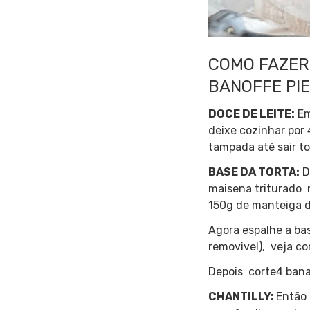
COMO FAZER 
BANOFFE PIE
DOCE DE LEITE:
Em
deixe cozinhar por
tampada até sair to
BASE DA TORTA:
D
maisena triturado 
150g de manteiga d
Agora espalhe a ba
removivel), veja c
Depois corte4 bana
CHANTILLY:
Então 