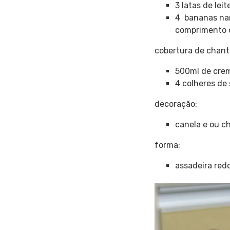
3 latas de lei
4 bananas nan
comprimento c
cobertura de chanti
500ml de crem
4 colheres de
decoração:
canela e ou c
forma:
assadeira re