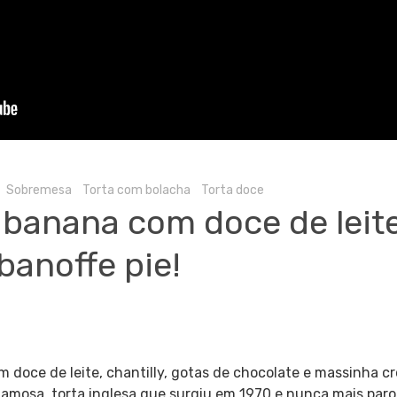
Sobremesa
Torta com bolacha
Torta doce
 banana com doce de leite
banoffe pie!
m doce de leite, chantilly, gotas de chocolate e massinha 
famosa torta inglesa que surgiu em 1970 e nunca mais paro