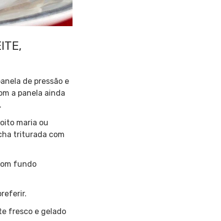
ITE,
panela de pressão e
om a panela ainda
.
oito maria ou
acha triturada com
 com fundo
eferir.
te fresco e gelado