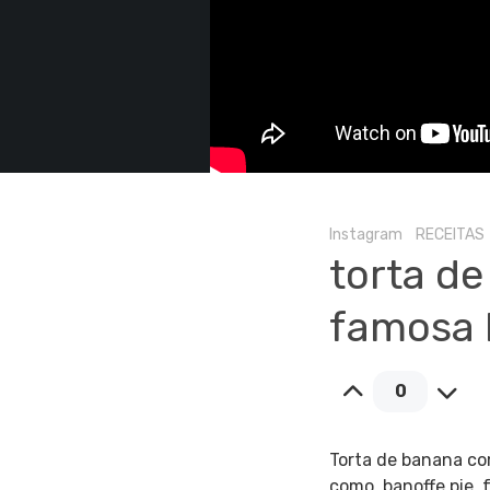
Instagram
RECEITAS
torta de
famosa 
0
Torta de banana co
como banoffe pie, 