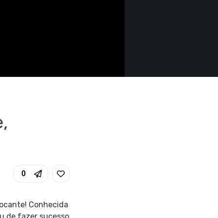
,
0
crocante! Conhecida
u de fazer sucesso.