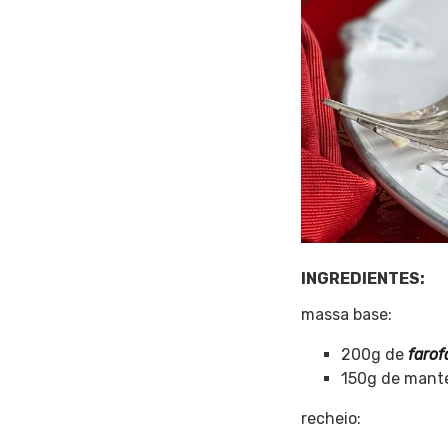
INGREDIENTES:
massa base:
200g de
farof
150g de mante
recheio: