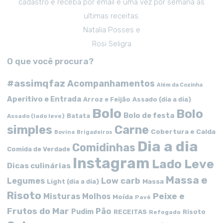
cadastro e receba por email e uma vez por semana as
ultimas receitas.
Natalia Posses e
Rosi Seligra
O que você procura?
#assimqfaz
Acompanhamentos
Além da Cozinha
Aperitivo e Entrada
Arroz e Feijão
Assado (dia a dia)
Bolo
Bolo
Bolo de festa
Batata
Assado (lado leve)
simples
Carne
Cobertura e Calda
Bovina
Brigadeiros
Dia a dia
Comidinhas
Comida de Verdade
Instagram
Lado Leve
Dicas culinárias
Massa e
Low carb
Legumes
Massa
Light (dia a dia)
Risoto
Peixe e
Misturas
Molhos
Moída
Pavê
Frutos do Mar
Pão
Pudim
RECEITAS
Risoto
Refogado