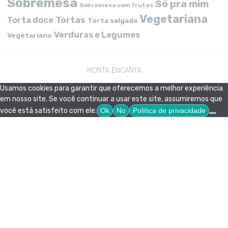
Sobremesa
Só pra mim
Sobremesa com frutas
Vegetariana
Tortas
Torta doce
Torta salgada
Verduras e Legumes
Vegetariano
MONTA ENCANTA
Usamos cookies para garantir que oferecemos a melhor experiência
em nosso site. Se você continuar a usar este site, assumiremos que
você está satisfeito com ele.
Ok
No
Política de privacidade