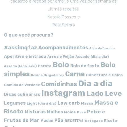
cadastro e receba por email e uma vez por semana as
ultimas receitas.
Natalia Posses e
Rosi Seligra
O que você procura?
#assimqfaz
Acompanhamentos
Além da Cozinha
Aperitivo e Entrada
Arroz e Feijão
Assado (dia a dia)
Bolo
Bolo
Bolo de festa
Batata
Assado (lado leve)
simples
Carne
Cobertura e Calda
Bovina
Brigadeiros
Dia a dia
Comidinhas
Comida de Verdade
Instagram
Lado Leve
Dicas culinárias
Massa e
Low carb
Legumes
Massa
Light (dia a dia)
Risoto
Peixe e
Misturas
Molhos
Moída
Pavê
Frutos do Mar
Pão
Pudim
RECEITAS
Risoto
Refogado