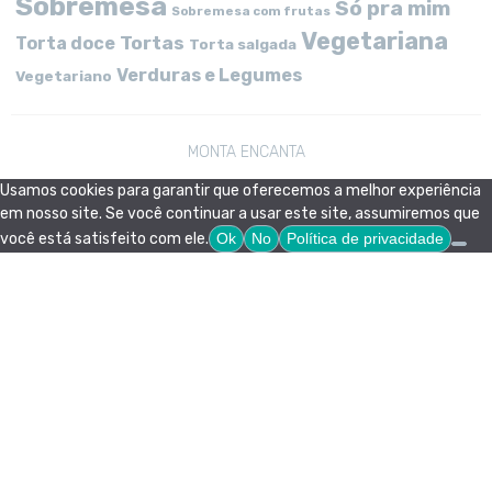
Sobremesa
Só pra mim
Sobremesa com frutas
Vegetariana
Tortas
Torta doce
Torta salgada
Verduras e Legumes
Vegetariano
MONTA ENCANTA
Usamos cookies para garantir que oferecemos a melhor experiência
em nosso site. Se você continuar a usar este site, assumiremos que
você está satisfeito com ele.
Ok
No
Política de privacidade