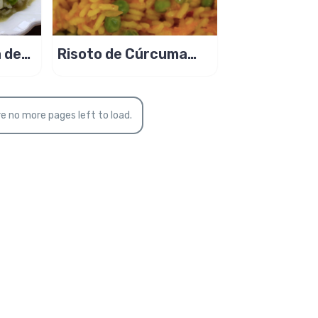
 de
Risoto de Cúrcuma
fresca, bem
amarelinho!
e no more pages left to load.