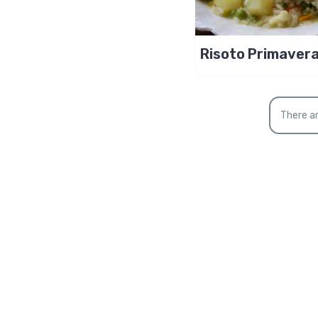
Risoto Primavera
legumes, leve e
saudável!
There ar