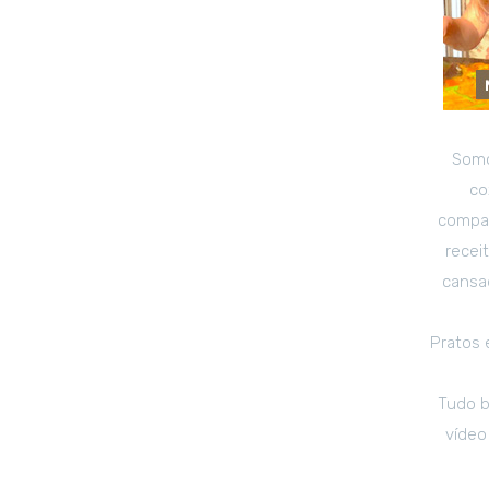
Somo
co
compar
recei
cansad
Pratos 
Tudo b
vídeo