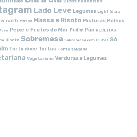
idinhas
Dicas culinárias
stagram
Lado Leve
Legumes
Light (dia a
Massa e Risoto
w carb
Misturas
Molhos
Massa
Peixe e Frutos do Mar
Pão
Pudim
RECEITAS
Pavê
Sobremesa
Só
Risoto
do
Sobremesa com frutas
mim
Tortas
Torta doce
Torta salgada
tariana
Verduras e Legumes
Vegetariano