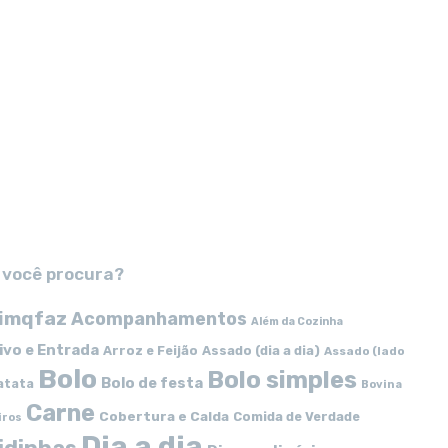
 você procura?
imqfaz
Acompanhamentos
Além da Cozinha
ivo e Entrada
Arroz e Feijão
Assado (dia a dia)
Assado (lado
Bolo
Bolo simples
Bolo de festa
atata
Bovina
Carne
Cobertura e Calda
Comida de Verdade
iros
Dia a dia