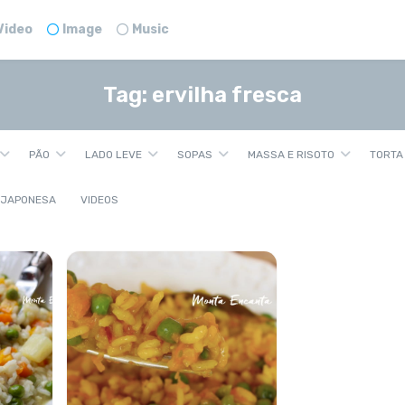
Video
Image
Music
Tag:
ervilha fresca
PÃO
LADO LEVE
SOPAS
MASSA E RISOTO
TORTA
 JAPONESA
VIDEOS