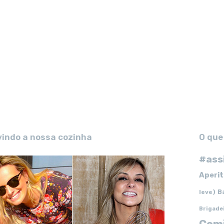
vindo a nossa cozinha
O que
#ass
Aperit
B
leve)
Brigade