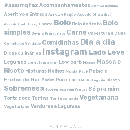
#assimqfaz
Acompanhamentos
Além da Cozinha
Aperitivo e Entrada
Arroz e Feijão
Assado (dia a dia)
Bolo
Bolo
Bolo de festa
Batata
Assado (lado leve)
simples
Carne
Cobertura e Calda
Bovina
Brigadeiros
Dia a dia
Comidinhas
Comida de Verdade
Instagram
Lado Leve
Dicas culinárias
Massa e
Low carb
Legumes
Massa
Light (dia a dia)
Risoto
Peixe e
Misturas
Molhos
Moída
Pavê
Frutos do Mar
Pão
Pudim
RECEITAS
Risoto
Refogado
Sobremesa
Só pra mim
Sobremesa com frutas
Vegetariana
Tortas
Torta doce
Torta salgada
Verduras e Legumes
Vegetariano
MONTA ENCANTA