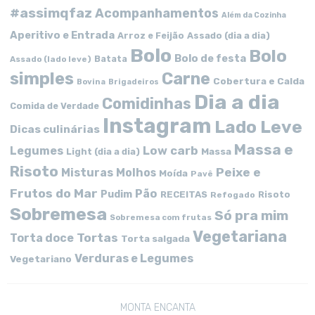
#assimqfaz
Acompanhamentos
Além da Cozinha
Aperitivo e Entrada
Arroz e Feijão
Assado (dia a dia)
Bolo
Bolo
Bolo de festa
Batata
Assado (lado leve)
simples
Carne
Cobertura e Calda
Bovina
Brigadeiros
Dia a dia
Comidinhas
Comida de Verdade
Instagram
Lado Leve
Dicas culinárias
Massa e
Low carb
Legumes
Massa
Light (dia a dia)
Risoto
Peixe e
Misturas
Molhos
Moída
Pavê
Frutos do Mar
Pão
Pudim
RECEITAS
Risoto
Refogado
Sobremesa
Só pra mim
Sobremesa com frutas
Vegetariana
Tortas
Torta doce
Torta salgada
Verduras e Legumes
Vegetariano
MONTA ENCANTA