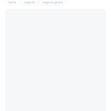
taste
yogurte
yogurte greco