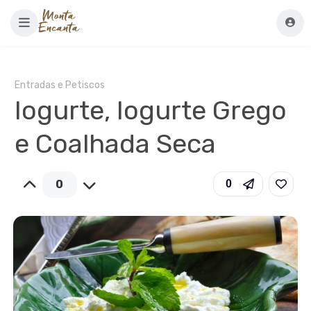
Entradas e Petiscos
Iogurte, Iogurte Grego
e Coalhada Seca
0
0