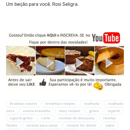
Um beijão para você, Rosi Seligra.
Brazilian cuisine
breakfast recipes
coalhada
coalhada
seca
cocina brasileña
easy recipes
greco
iogurte
iogurte greco
Leite
recetas de desayuno
recetas
fáciles
recetas para cenar
recipes for dinner
sabor