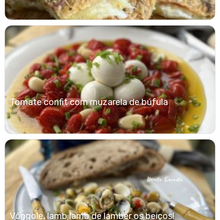
Tomate confit com muzarela de búfula
Vôngole, lamb lamb de lamber os beiços!