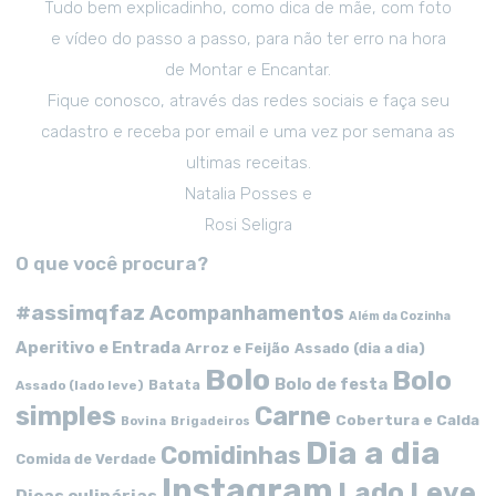
Tudo bem explicadinho, como dica de mãe, com foto
e vídeo do passo a passo, para não ter erro na hora
de Montar e Encantar.
Fique conosco, através das redes sociais e faça seu
cadastro e receba por email e uma vez por semana as
ultimas receitas.
Natalia Posses e
Rosi Seligra
O que você procura?
#assimqfaz
Acompanhamentos
Além da Cozinha
Aperitivo e Entrada
Arroz e Feijão
Assado (dia a dia)
Bolo
Bolo
Bolo de festa
Batata
Assado (lado leve)
simples
Carne
Cobertura e Calda
Bovina
Brigadeiros
Dia a dia
Comidinhas
Comida de Verdade
Instagram
Lado Leve