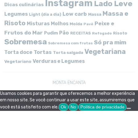
Instagram
Lado Leve
Dicas culinárias
Massa e
Low carb
Legumes
Massa
Light (dia a dia)
Risoto
Peixe e
Misturas
Molhos
Moída
Pavê
Frutos do Mar
Pão
Pudim
RECEITAS
Risoto
Refogado
Sobremesa
Só pra mim
Sobremesa com frutas
Vegetariana
Tortas
Torta doce
Torta salgada
Verduras e Legumes
Vegetariano
MONTA ENCANTA
Usamos cookies para garantir que oferecemos a melhor experiência
em nosso site. Se você continuar a usar este site, assumiremos que
você está satisfeito com ele.
Ok
No
Política de privacidade