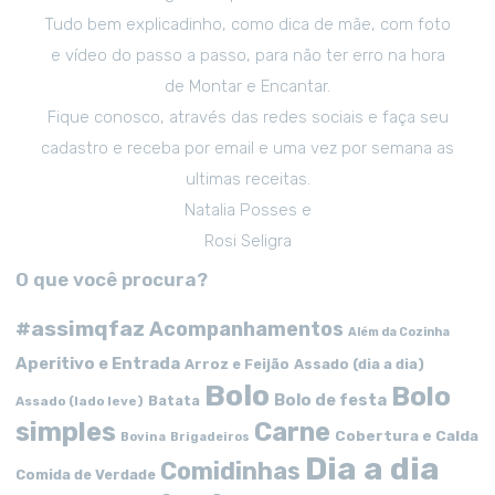
Tudo bem explicadinho, como dica de mãe, com foto
e vídeo do passo a passo, para não ter erro na hora
de Montar e Encantar.
Fique conosco, através das redes sociais e faça seu
cadastro e receba por email e uma vez por semana as
ultimas receitas.
Natalia Posses e
Rosi Seligra
O que você procura?
#assimqfaz
Acompanhamentos
Além da Cozinha
Aperitivo e Entrada
Arroz e Feijão
Assado (dia a dia)
Bolo
Bolo
Bolo de festa
Batata
Assado (lado leve)
simples
Carne
Cobertura e Calda
Bovina
Brigadeiros
Dia a dia
Comidinhas
Comida de Verdade