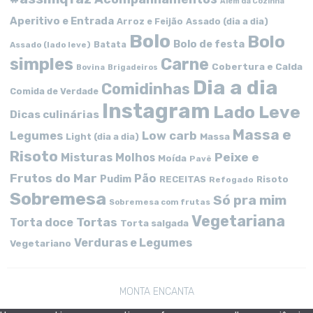
Além da Cozinha
Aperitivo e Entrada
Arroz e Feijão
Assado (dia a dia)
Bolo
Bolo
Bolo de festa
Batata
Assado (lado leve)
simples
Carne
Cobertura e Calda
Bovina
Brigadeiros
Dia a dia
Comidinhas
Comida de Verdade
Instagram
Lado Leve
Dicas culinárias
Massa e
Low carb
Legumes
Massa
Light (dia a dia)
Risoto
Peixe e
Misturas
Molhos
Moída
Pavê
Frutos do Mar
Pão
Pudim
RECEITAS
Risoto
Refogado
Sobremesa
Só pra mim
Sobremesa com frutas
Vegetariana
Tortas
Torta doce
Torta salgada
Verduras e Legumes
Vegetariano
MONTA ENCANTA