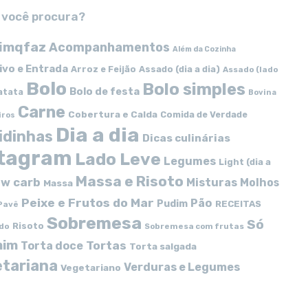
 você procura?
imqfaz
Acompanhamentos
Além da Cozinha
ivo e Entrada
Arroz e Feijão
Assado (dia a dia)
Assado (lado
Bolo
Bolo simples
Bolo de festa
atata
Bovina
Carne
Cobertura e Calda
Comida de Verdade
iros
Dia a dia
idinhas
Dicas culinárias
stagram
Lado Leve
Legumes
Light (dia a
Massa e Risoto
w carb
Misturas
Molhos
Massa
Peixe e Frutos do Mar
Pão
Pudim
RECEITAS
Pavê
Sobremesa
Só
Risoto
do
Sobremesa com frutas
mim
Tortas
Torta doce
Torta salgada
tariana
Verduras e Legumes
Vegetariano