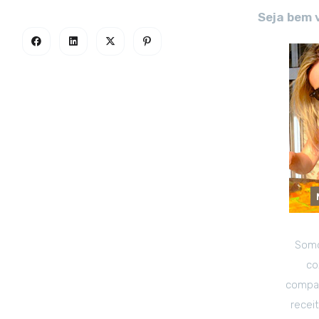
Seja bem 
Somo
co
compar
recei