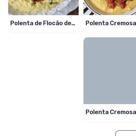
Polenta de Flocão de
Polenta Cremos
Milho
Ragu de Calabre
Polenta Cremos
Individual