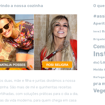
vindo a nossa cozinha
O que
#ass
Aperit
B
leve)
Brigade
Com
In
Lo
dia)
Moída
Refoga
s duas, mãe e filha e juntas dividimos a nossa
pra 
zinha. São mais de mil e quinhentas receitas
Vege
tilhadas, com soluções práticas para o dia a dia,
tas da vida moderna, para quem chega em casa