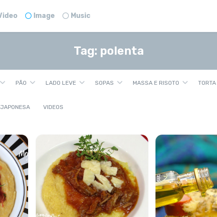
Video
Image
Music
Tag:
polenta
PÃO
LADO LEVE
SOPAS
MASSA E RISOTO
TORTA
 JAPONESA
VIDEOS