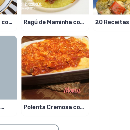
a com
Ragú de Maminha com
20 Receitas
sa
Polenta.
Caneca pron
minutos
a
Polenta Cremosa com
Frango