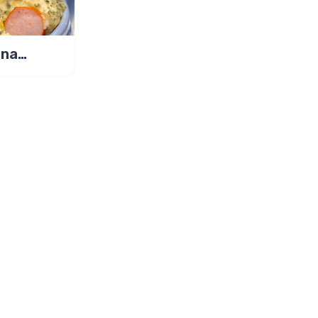
 na
to em 3