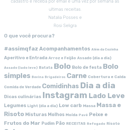
cadastro e receba por email e uma vez por semana as
ultimas receitas.
Natalia Posses e
Rosi Seligra
O que você procura?
#assimqfaz
Acompanhamentos
Além da Cozinha
Aperitivo e Entrada
Arroz e Feijão
Assado (dia a dia)
Bolo
Bolo
Bolo de festa
Batata
Assado (lado leve)
simples
Carne
Cobertura e Calda
Bovina
Brigadeiros
Dia a dia
Comidinhas
Comida de Verdade
Instagram
Lado Leve
Dicas culinárias
Massa e
Low carb
Legumes
Massa
Light (dia a dia)
Risoto
Peixe e
Misturas
Molhos
Moída
Pavê
Frutos do Mar
Pão
Pudim
RECEITAS
Risoto
Refogado