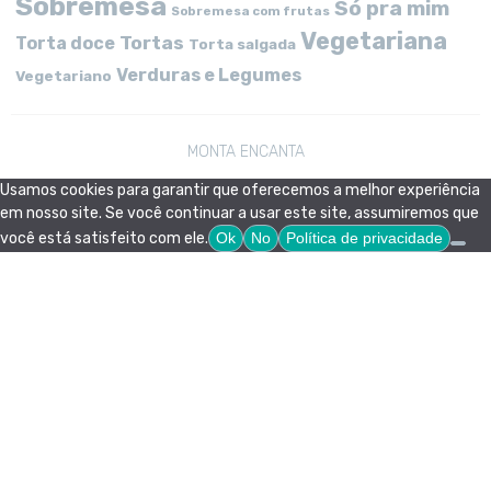
Sobremesa
Só pra mim
Sobremesa com frutas
Vegetariana
Tortas
Torta doce
Torta salgada
Verduras e Legumes
Vegetariano
MONTA ENCANTA
Usamos cookies para garantir que oferecemos a melhor experiência
em nosso site. Se você continuar a usar este site, assumiremos que
você está satisfeito com ele.
Ok
No
Política de privacidade